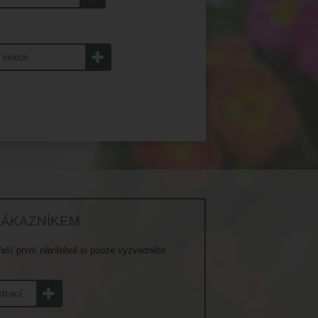
tská sekce
ZÁKAZNÍKEM
i Vaší první návštěvě si pouze vyzvedněte
strací