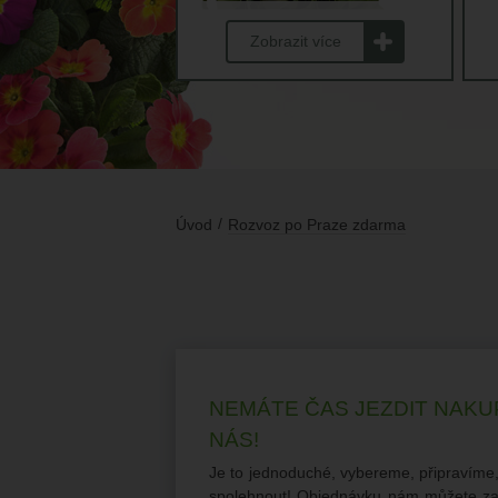
Zobrazit více
Úvod
Rozvoz po Praze zdarma
NEMÁTE ČAS JEZDIT NAKU
NÁS!
Je to jednoduché, vybereme, připravím
spolehnout! Objednávku nám můžete zate