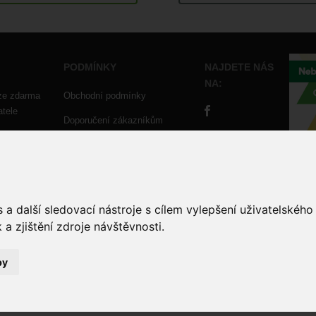
PODMÍNKY
NAJDETE NÁS
NA:
ze zdarma
Obchodní podmínky
atele
Doporučení zákazníkům
Ochrana osobních údajů
ies
Evidence tržeb
a další sledovací nástroje s cílem vylepšení uživatelskéh
a zjištění zdroje návštěvnosti.
by