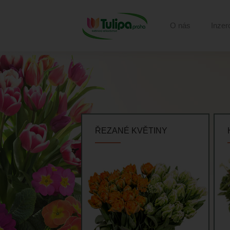
O nás
Inzer
ŘEZANÉ KVĚTINY