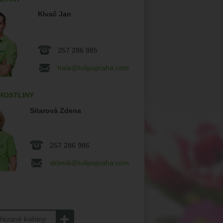
Klvač Jan
257 286 985
hala
tulipapraha.com
ROSTLINY
Sitarová Zdena
257 286 986
sklenik
tulipapraha.com
 řezané květiny