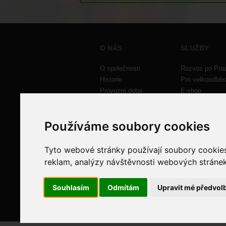
O NÁS
SLUŽBY
O společnosti
Rozvoz po Pra
Historie
Pro velkoodběr
Provozní doba
E-shop
Kontakt
Inzerce
Nabídka práce
Nastavení cook
Používáme soubory cookies
Tyto webové stránky používají soubory cookies 
reklam, analýzy návštěvnosti webových stránek 
Souhlasím
Odmítám
Upravit mé předvol