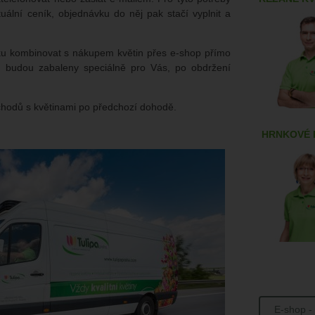
tuální ceník, objednávku do něj pak stačí vyplnit a
ku kombinovat s nákupem květin přes e-shop přímo
y budou zabaleny speciálně pro Vás, po obdržení
chodů s květinami po předchozí dohodě.
HRNKOVÉ 
E-shop -