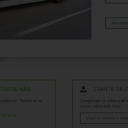
Klien
TUJTE NÁS
STAŇTE SE 
kontaktovat. Těšíme se na
Zaregistrujte se online a př
hotové zakaznické karty.
7 22 03 45
přejít na stránku s regi