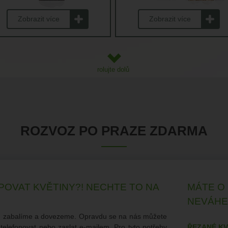
Zobrazit více
Zobrazit více
rolujte dolů
ROZVOZ PO PRAZE ZDARMA
POVAT KVĚTINY?! NECHTE TO NA
MÁTE O
NEVÁHE
e, zabalíme a dovezeme. Opravdu se na nás můžete
lefonovat nebo zaslat e-mailem. Pro tyto potřeby
ŘEZANÉ KV