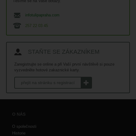
Těšíme se na Vaše dotazy.
infotulipapraha.com
257 22 03 45
STAŇTE SE ZÁKAZNÍKEM
Zaregistrujte se online a při Vaší první návštěvě si pouze
vyzvedněte hotové zakaznické karty.
přejít na stránku s registrací
O NÁS
O společnosti
Historie