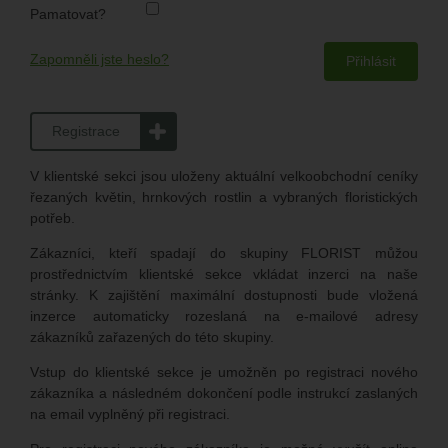
Pamatovat?
Zapomněli jste heslo?
Registrace
V klientské sekci jsou uloženy aktuální velkoobchodní ceníky
řezaných květin, hrnkových rostlin a vybraných floristických
potřeb.
Zákazníci, kteří spadají do skupiny FLORIST můžou
prostřednictvím klientské sekce vkládat inzerci na naše
stránky. K zajištění maximální dostupnosti bude vložená
inzerce automaticky rozeslaná na e-mailové adresy
zákazníků zařazených do této skupiny.
Vstup do klientské sekce je umožněn po registraci nového
zákazníka a následném dokončení podle instrukcí zaslaných
na email vyplněný při registraci.