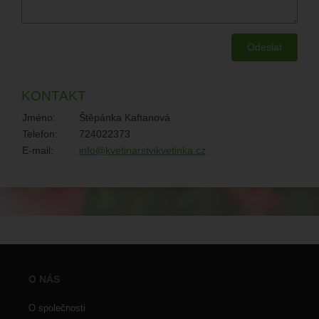
KONTAKT
Jméno:
Štěpánka Kaftanová
Telefon:
724022373
E-mail:
info@kvetinarstvikvetinka.cz
O NÁS
O společnosti