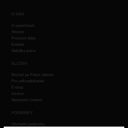
O NÁS
O společnosti
Historie
Provozní doba
Kontakt
Nabídka práce
SLUŽBY
Rozvoz po Praze zdarma
Pro velkoodběratele
E-shop
Inzerce
Nastavení cookies
PODMÍNKY
Obchodní podmínky