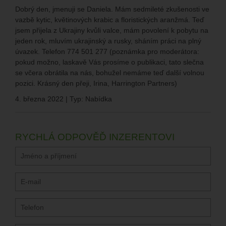
Dobrý den, jmenuji se Daniela. Mám sedmileté zkušenosti ve
vazbě kytic, květinových krabic a floristických aranžmá. Teď
jsem přijela z Ukrajiny kvůli valce, mám povolení k pobytu na
jeden rok, mluvím ukrajinský a rusky, sháním práci na plný
úvazek. Telefon 774 501 277 (poznámka pro moderátora:
pokud možno, laskavě Vás prosíme o publikaci, tato slečna
se včera obrátila na nás, bohužel nemáme teď další volnou
pozici. Krásný den přeji, Irina, Harrington Partners)
4. března 2022 | Typ: Nabídka
RYCHLÁ ODPOVĚĎ INZERENTOVI