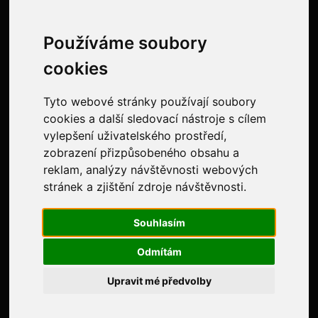
Doporučení zákazníkům
Používáme soubory
Ochrana osobních údajů
cookies
Evidence tržeb
NAJDETE NÁS NA:
Tyto webové stránky používají soubory
cookies a další sledovací nástroje s cílem
vylepšení uživatelského prostředí,
zobrazení přizpůsobeného obsahu a
reklam, analýzy návštěvnosti webových
stránek a zjištění zdroje návštěvnosti.
Souhlasím
Odmítám
Upravit mé předvolby