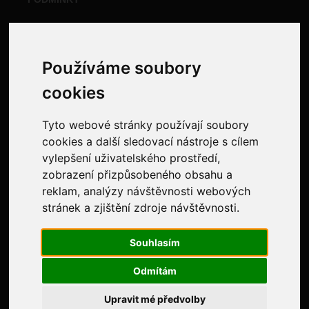
Obchodní podmínky
Doporučení zákazníkům
Používáme soubory
Ochrana osobních údajů
cookies
Evidence tržeb
Tyto webové stránky používají soubory
NAJDETE NÁS NA:
cookies a další sledovací nástroje s cílem
vylepšení uživatelského prostředí,
zobrazení přizpůsobeného obsahu a
reklam, analýzy návštěvnosti webových
stránek a zjištění zdroje návštěvnosti.
Souhlasím
Odmítám
Upravit mé předvolby