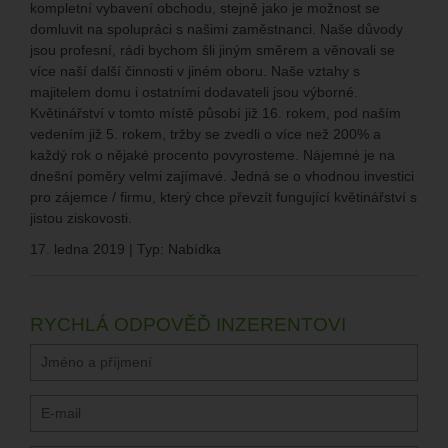
kompletní vybavení obchodu, stejně jako je možnost se
domluvit na spolupráci s našimi zaměstnanci. Naše důvody
jsou profesní, rádi bychom šli jiným směrem a věnovali se
více naší další činnosti v jiném oboru. Naše vztahy s
majitelem domu i ostatními dodavateli jsou výborné.
Květinářství v tomto místě působí již 16. rokem, pod naším
vedením již 5. rokem, tržby se zvedli o více než 200% a
každý rok o nějaké procento povyrosteme. Nájemné je na
dnešní poměry velmi zajímavé. Jedná se o vhodnou investici
pro zájemce / firmu, který chce převzít fungující květinářství s
jistou ziskovosti.
17. ledna 2019 | Typ: Nabídka
RYCHLÁ ODPOVĚĎ INZERENTOVI