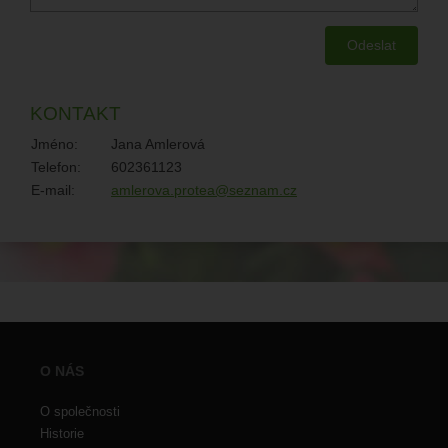
KONTAKT
Jméno:
Jana Amlerová
Telefon:
602361123
E-mail:
amlerova.protea@seznam.cz
O NÁS
O společnosti
Historie